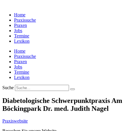
Zum
Inhalt
Home
wechseln
Praxissuche
Praxen
Jobs
Termine
Lexikon
Home
Praxissuche
Praxen
Jobs
Termine
Lexikon
Suche
Diabetologische Schwerpunktpraxis Am
Böckingpark Dr. med. Judith Nagel
Praxiswebsite
Besuchen Sie unsere Website