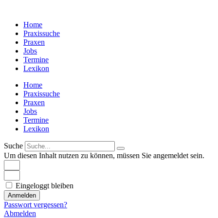
Zum
Inhalt
Home
wechseln
Praxissuche
Praxen
Jobs
Termine
Lexikon
Home
Praxissuche
Praxen
Jobs
Termine
Lexikon
Suche
Um diesen Inhalt nutzen zu können, müssen Sie angemeldet sein.
Eingeloggt bleiben
Anmelden
Passwort vergessen?
Abmelden